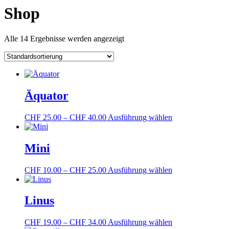
Shop
Alle 14 Ergebnisse werden angezeigt
Äquator
Preisspanne:
Dieses
CHF
25.00
–
CHF
40.00
Ausführung wählen
CHF 25.00
Produkt
bis
weist
CHF 40.00
mehrere
Mini
Varianten
auf.
Preisspanne:
Dieses
CHF
10.00
–
CHF
25.00
Ausführung wählen
Die
CHF 10.00
Produkt
Optionen
bis
weist
können
CHF 25.00
mehrere
Linus
auf
Varianten
der
auf.
Produktseite
Preisspanne:
Dieses
CHF
19.00
–
CHF
34.00
Ausführung wählen
Die
gewählt